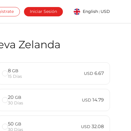
ístrate
Iniciar Sesión
English
USD
|
ueva Zelanda
8
GB
6.67
USD
15 Días
20
GB
14.79
USD
30 Días
50
GB
32.08
USD
30 Días