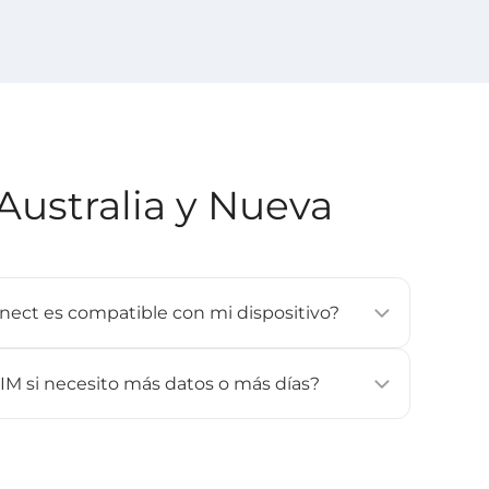
Australia y Nueva
onnect es compatible con mi dispositivo?
a mayoría de los smartphones, tablets y wearables
one XS o posterior, Google Pixel 3 o posterior,
IM si necesito más datos o más días?
erior). Consulta nuestra página de [
Dispositivos
les.
argas. Si necesitas más datos o más días, compra
 actívala de nuevo.