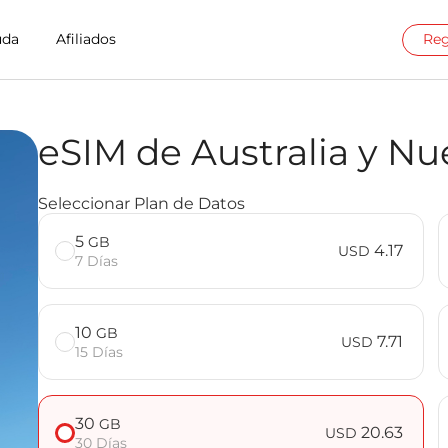
uda
Afiliados
Reg
eSIM de Australia y N
ct en New Zealand
Seleccionar Plan de Datos
 y Nueva Zelanda de Billion Connect
5
GB
4.17
USD
7 Días
10
GB
7.71
USD
15 Días
30
GB
20.63
USD
30 Días