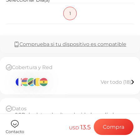
Preguntas f
1
Elija su destin
Comprueba si tu dispositivo es compatible
Instale su eSI
Cobertura y Red
Ver todo (18)
Disfrute de su 
Datos
Conexión a Int
2GB de datos de alta velocidad por día, luego
throttled a 384kbps ilimitado
13.5
Compra
Base Diaria
USD
Contacto
A partir de la activación, cada 24 horas cuenta