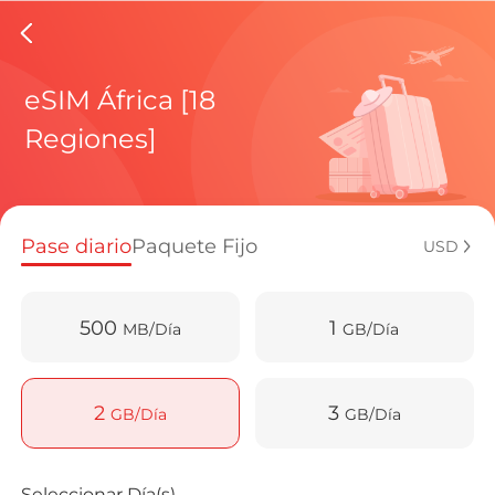
eSIMs d
eSIM África [18
Regiones]
Planes regi
Pase diario
Paquete Fijo
USD
¿Cómo disf
500
1
MB/Día
GB/Día
Ventajas de
2
3
GB/Día
GB/Día
Seleccionar Día(s)