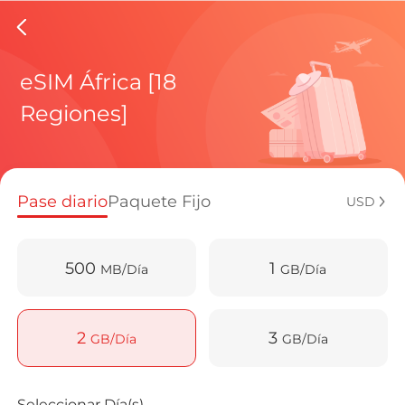
eSIMs de
eSIM África [18
Regiones]
Planes regi
Pase diario
Paquete Fijo
USD
¿Cómo disf
500
1
MB/Día
GB/Día
Ventajas de
2
3
GB/Día
GB/Día
Seleccionar Día(s)