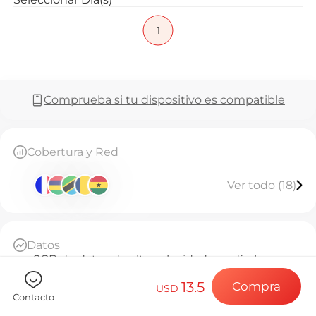
Preguntas f
1
Elija su destin
Comprueba si tu dispositivo es compatible
Instale su eSI
Cobertura y Red
Ver todo (18)
Disfrute de su 
Datos
Conexión a Int
2GB de datos de alta velocidad por día, luego
throttled a 384kbps ilimitado
13.5
Compra
Base Diaria
USD
Contacto
A partir de la activación, cada 24 horas cuenta