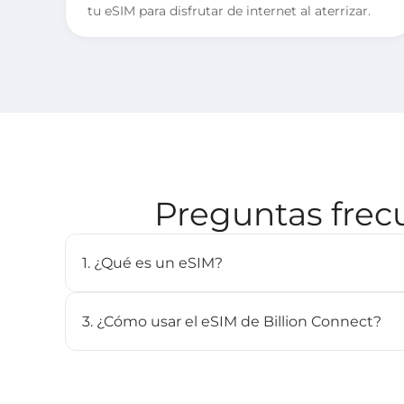
tu eSIM para disfrutar de internet al aterrizar.
Preguntas frec
1. ¿Qué es un eSIM?
Un eSIM (SIM integrada) es una tarjeta SIM digit
plan celular sin necesidad de una SIM física. Es
3. ¿Cómo usar el eSIM de Billion Connect?
compatibles y puede almacenar múltiples perfiles.
PASO 1 Instalar el eSIM
El BC eSIM puede instalarse con un solo clic a
escaneando el código QR.