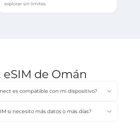
explorar sin límites.
ct eSIM de Omán
onnect es compatible con mi dispositivo?
a mayoría de los smartphones, tablets y wearables
one XS o posterior, Google Pixel 3 o posterior,
IM si necesito más datos o más días?
erior). Consulta nuestra página de [
Dispositivos
les.
argas. Si necesitas más datos o más días, compra
 actívala de nuevo.