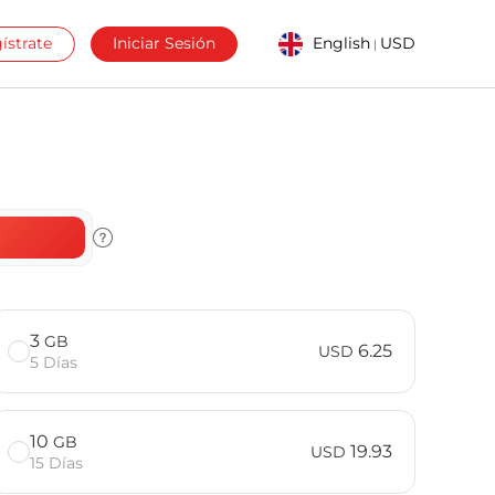
ístrate
Iniciar Sesión
English
USD
|
o
3
GB
6.25
USD
5 Días
10
GB
19.93
USD
15 Días