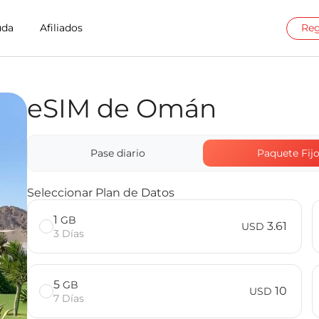
uda
Afiliados
Reg
eSIM de Omán
ct en Oman
Billion Connect
Pase diario
Paquete Fij
Seleccionar Plan de Datos
1
GB
3.61
USD
3 Días
5
GB
10
USD
7 Días