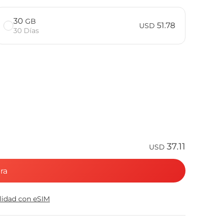
30
GB
51.78
USD
30 Días
37.11
USD
ra
ilidad con eSIM