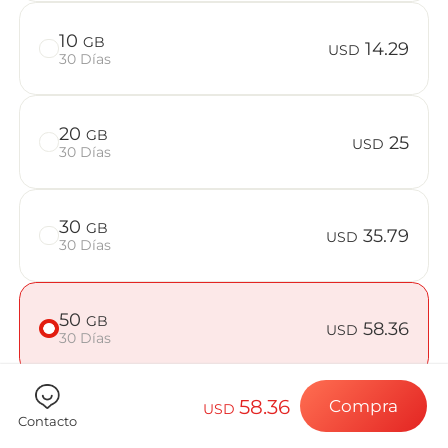
Preguntas f
10
GB
14.29
USD
30 Días
Elija su destin
20
GB
25
USD
30 Días
Instale su eSI
30
GB
35.79
USD
30 Días
Disfrute de su 
50
GB
58.36
USD
30 Días
Conexión a Int
58.36
Compra
USD
Contacto
Comprueba si tu dispositivo es compatible