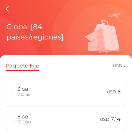
eSIMs d
Global [84
países/regiones]
Planes regi
Paquete Fijo
USD
¿Cómo disf
3
GB
5
USD
7 Días
Ventajas de
5
GB
7.14
USD
15 Días