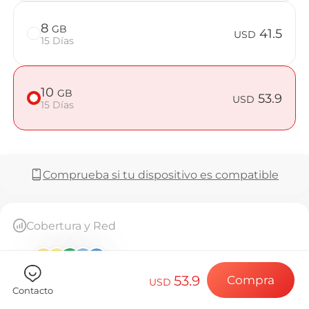
Preguntas f
8
GB
41.5
USD
15 Días
Elija su destin
10
GB
53.9
USD
15 Días
Instale su eSI
Comprueba si tu dispositivo es compatible
Disfrute de su 
Cobertura y Red
Conexión a Int
Ver todo (12)
53.9
Compra
USD
Contacto