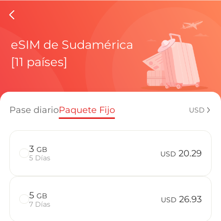
eSIMs d
eSIM de Sudamérica
[11 países]
Planes regi
Pase diario
Paquete Fijo
USD
¿Cómo disf
3
GB
20.29
USD
5 Días
Ventajas de
5
GB
26.93
USD
7 Días