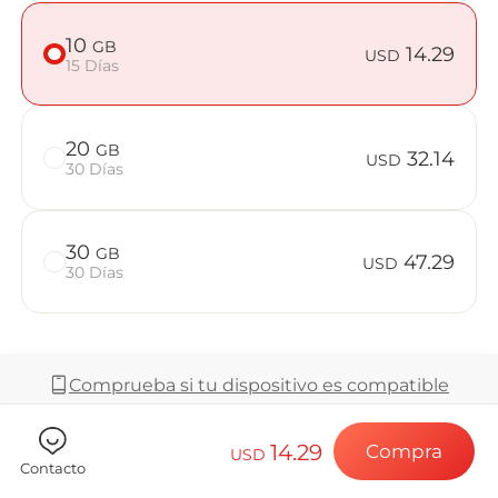
Preguntas f
10
GB
14.29
USD
15 Días
Elija su destin
20
GB
32.14
USD
30 Días
Instale su eSI
30
GB
47.29
USD
30 Días
Disfrute de su 
Comprueba si tu dispositivo es compatible
Conexión a Int
14.29
Compra
USD
Cobertura y Red
Contacto