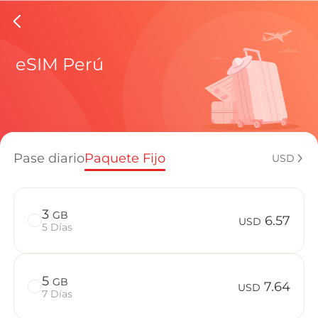
eSIMs d
eSIM Perú
Planes regi
Pase diario
Paquete Fijo
USD
¿Cómo disf
3
GB
6.57
USD
5 Días
Ventajas de
5
GB
7.64
USD
7 Días