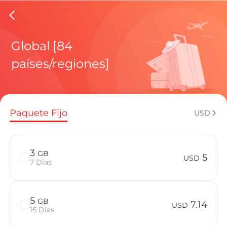
eSIMs de
Global [84
países/regiones]
Planes regi
Paquete Fijo
USD
¿Cómo disf
3
GB
5
USD
7 Días
Ventajas de
5
GB
7.14
USD
15 Días