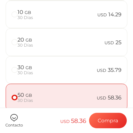
Preguntas f
10
GB
14.29
USD
30 Días
Elija su destin
20
GB
25
USD
30 Días
Instale su eSI
30
GB
35.79
USD
30 Días
Disfrute de su 
50
GB
58.36
USD
30 Días
Conexión a Int
58.36
Compra
USD
Contacto
Comprueba si tu dispositivo es compatible