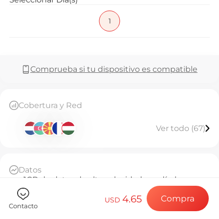
Preguntas f
1
Elija su destin
Comprueba si tu dispositivo es compatible
Instale su eSI
Cobertura y Red
Ver todo (67)
Disfrute de su 
Datos
Conexión a Int
1GB de datos de alta velocidad por día, luego
throttled a 128kbps ilimitado
4.65
Compra
Base Diaria
USD
Contacto
A partir de la activación, cada 24 horas cuenta