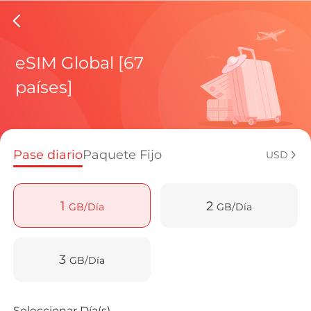
eSIMs d
eSIM Global [67
países]
Planes regi
Pase diario
Paquete Fijo
USD
¿Cómo disf
1
2
GB/Día
GB/Día
Ventajas de
3
GB/Día
Seleccionar Día(s)