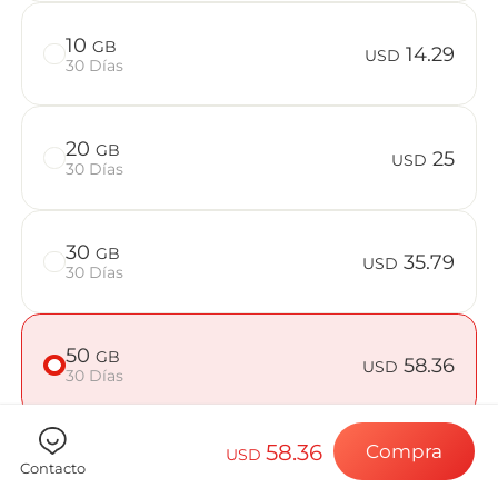
Preguntas f
10
GB
14.29
USD
30 Días
Elija su destin
20
GB
25
USD
30 Días
Instale su eSI
30
GB
35.79
USD
30 Días
Disfrute de su 
50
GB
58.36
USD
30 Días
Conexión a Int
58.36
Compra
USD
Contacto
Comprueba si tu dispositivo es compatible