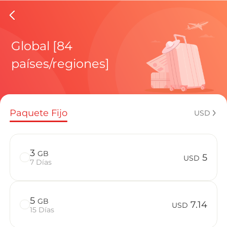
eSIMs d
Global [84
países/regiones]
Planes regi
Paquete Fijo
USD
¿Cómo disf
3
GB
5
USD
7 Días
Ventajas de
5
GB
7.14
USD
15 Días