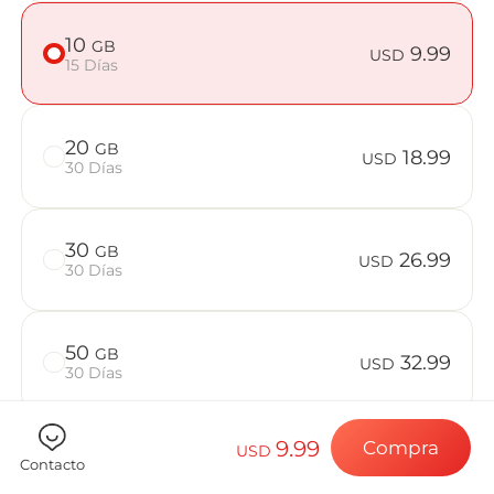
Preguntas f
10
GB
9.99
USD
15 Días
Elija su destin
20
GB
18.99
USD
30 Días
Instale su eSI
30
GB
26.99
USD
30 Días
Disfrute de su 
50
GB
32.99
USD
30 Días
Conexión a Int
9.99
Compra
USD
Contacto
Comprueba si tu dispositivo es compatible