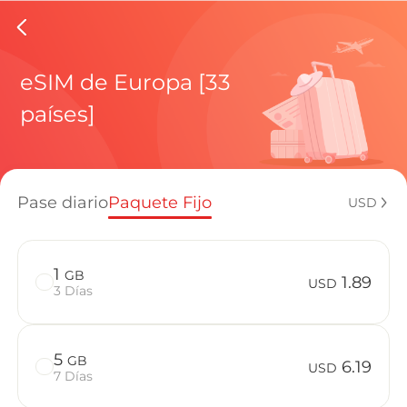
eSIMs de
eSIM de Europa [33
países]
Planes regi
Pase diario
Paquete Fijo
USD
¿Cómo disf
1
GB
1.89
USD
3 Días
Ventajas de
5
GB
6.19
USD
7 Días