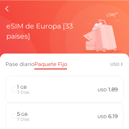
eSIMs d
eSIM de Europa [33
países]
Planes regi
Pase diario
Paquete Fijo
USD
¿Cómo disf
1
GB
1.89
USD
3 Días
Ventajas de
5
GB
6.19
USD
7 Días