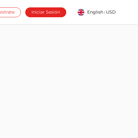
ístrate
Iniciar Sesión
English
USD
|