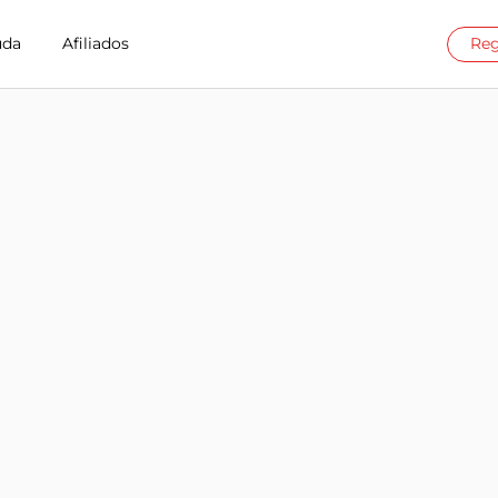
uda
Afiliados
Reg
t en S.Korea
illion Connect