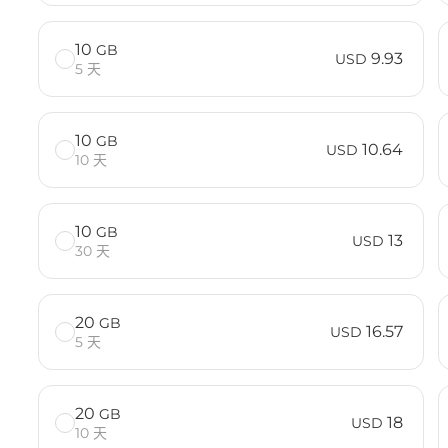
10
GB
9.93
USD
5 天
10
GB
10.64
USD
10 天
10
GB
13
USD
30 天
20
GB
16.57
USD
5 天
20
GB
18
USD
10 天