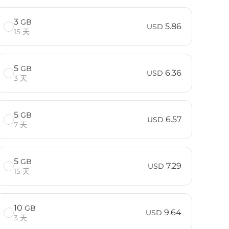
3
GB
5.86
USD
15 天
5
GB
6.36
USD
3 天
5
GB
6.57
USD
7 天
5
GB
7.29
USD
15 天
10
GB
9.64
USD
3 天