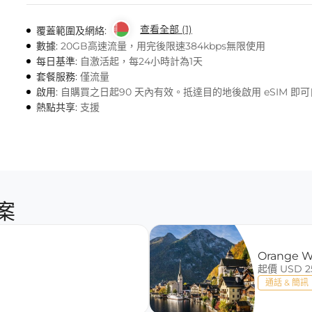
查看全部 (1)
覆蓋範圍及網絡:
數據:
20GB高速流量，用完後限速384kbps無限使用
每日基準:
自激活起，每24小時計為1天
套餐服務:
僅流量
啟用:
自購買之日起90 天內有效。抵達目的地後啟用 eSIM 即
熱點共享:
支援
案
Orange W
起價 USD 2
通話 & 簡訊