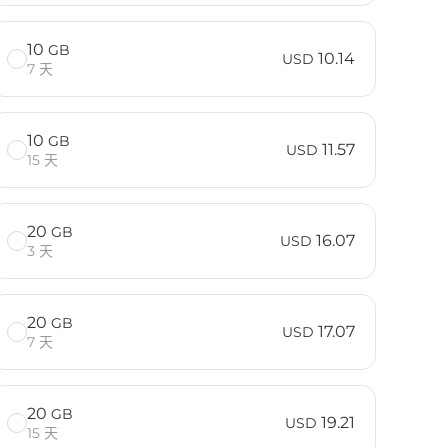
10
GB
10.14
USD
7 天
10
GB
11.57
USD
15 天
20
GB
16.07
USD
3 天
20
GB
17.07
USD
7 天
20
GB
19.21
USD
15 天