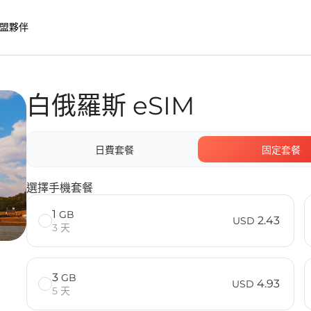
盟夥伴
白俄羅斯 eSIM
優勢
日費套餐
固定套餐
選擇手機套餐
1
GB
2.43
USD
3 天
3
GB
4.93
USD
5 天