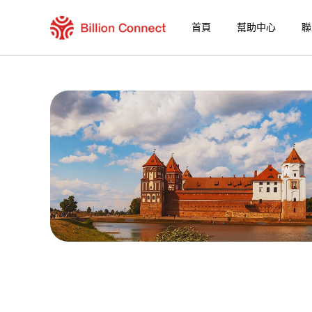
首頁
幫助中心
聯
Belarus eSIM
包含目前目的地的區域套餐
如何享受您的 eSIM？
在 Belarus 使用 Billion Connect eSIM 的
Billion Connect 白俄羅斯 eSIM 常見問題
選擇您的目的地與數據套餐
安裝您的 eSIM
享受您的數據套餐
穩定的網路連接
避免漫遊費用
7/24 客戶服務
便捷安裝